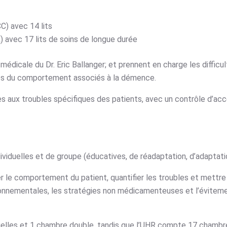
) avec 14 lits
avec 17 lits de soins de longue durée
médicale du Dr. Eric Ballanger; et prennent en charge les difficu
bles du comportement associés à la démence.
 aux troubles spécifiques des patients, avec un contrôle d’accès
ividuelles et de groupe (éducatives, de réadaptation, d’adaptat
yser le comportement du patient, quantifier les troubles et mettre
ironnementales, les stratégies non médicamenteuses et l’évitem
elles et 1 chambre double, tandis que l’UHR compte 17 chambres