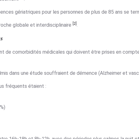
ences gériatriques pour les personnes de plus de 85 ans se termi
[2]
oche globale et interdisciplinaire
.
es
t de comorbidités médicales qui doivent être prises en compte
mis dans une étude souffraient de démence (Alzheimer et vascu
s fréquents étaient :
7%)
tre 16h-18h et 8h-12h, avec des périodes plus calmes la nuit et 