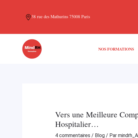
Aller
Navigation
au
des
38 rue des Mathurins 75008 Paris
contenu
articles
NOS FORMATIONS
Vers une Meilleure Comp
Hospitalier…
4 commentaires
/
Blog
/ Par
mindrh_