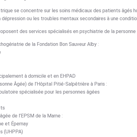
atrique se concentre sur les soins médicaux des patients âgés h
la dépression ou les troubles mentaux secondaires à une conditi
roposent des services spécialisés en psychiatrie de la personn
hogériatrie de la Fondation Bon Sauveur Alby :
e
ncipalement à domicile et en EHPAD
onne Âgée) de l’Hôpital Pitié-Salpêtrière à Paris :
bulatoire spécialisée pour les personnes âgées
its
 âgée de l’EPSM de la Marne :
e et Épernay
its (UHPPA)